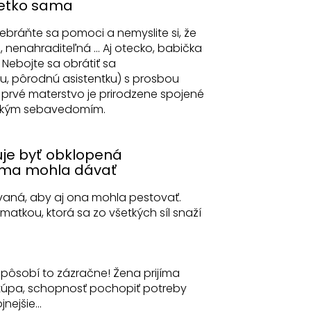
šetko sama
ebráňte sa pomoci a nemyslite si, že
, nenahraditeľná ... Aj otecko, babička
Nebojte sa obrátiť sa
, pôrodnú asistentku) s prosbou
prvé materstvo je prirodzene spojené
erským sebavedomím.
uje byť obklopená
 sama mohla dávať
vaná, aby aj ona mohla pestovať.
matkou, ktorá sa zo všetkých síl snaží
a pôsobí to zázračne! Žena prijíma
stúpa, schopnosť pochopiť potreby
nejšie...