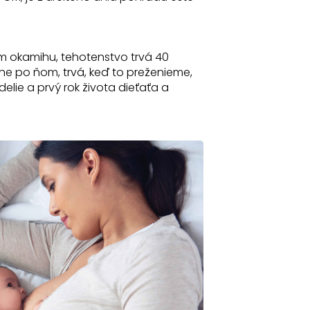
om okamihu, tehotenstvo trvá 40
ne po ňom, trvá, keď to preženieme,
elie a prvý rok života dieťaťa a