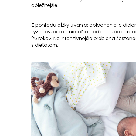
dôležitejšie.
Z pohľadu dĺžky trvania: oplodnenie je diel
týždňov, pôrod niekoľko hodín. To, čo nasta
25 rokov. Najintenzívnejšie prebieha šestoned
s dieťaťom.