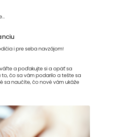
...
anciu
rodičia i pre seba navzájom!
váľte a poďakujte si a opäť sa
 to, čo sa vám podarilo a tešte sa
vé sa naučíte, čo nové vám ukáže