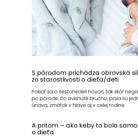
S pôrodom prichádza obrovská si
zo starostlivosti o dieťa/deti
Pokiaľ sa o šestonedelí hovorí, tak skôr nega
po pôrode, čo ovisnuté brucho, prsia sú jed
únava, zmätok v hlave aj v celej rodine.
A pritom – ako keby to bolo samoz
o dieťa