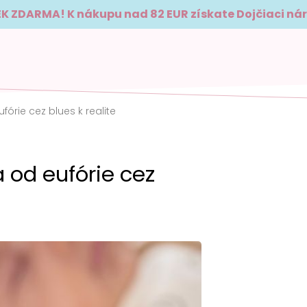
K ZDARMA! K nákupu nad 82 EUR získate Dojčiaci ná
tlivosť
Zvýhodnené balíčky
Blog
Kde kú
órie cez blues k realite
 od eufórie cez