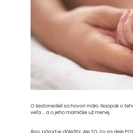
O šestonedelí sa hovorí málo. Naopak o teho
veľa ... a o jeho mamičke už menej.
Áno, pôrod je dôležitý. Ale TO, čo sa deje P