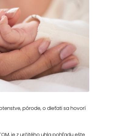
tenstve, pôrode, o dieťati sa hovorí
OTOM, je z určitého uhla pohľadu ešte