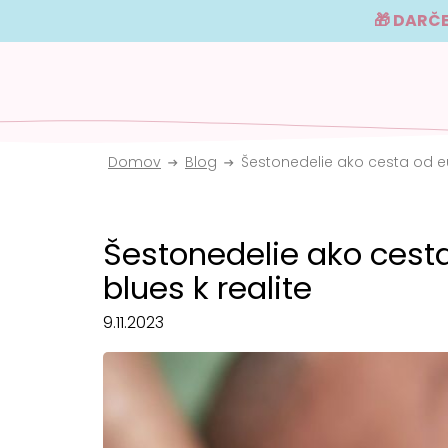
Prejsť
🎁 DARČE
na
obsah
Popôrodná staros
Domov
Blog
Šestonedelie ako cesta od euf
Šestonedelie ako cesta
blues k realite
9.11.2023