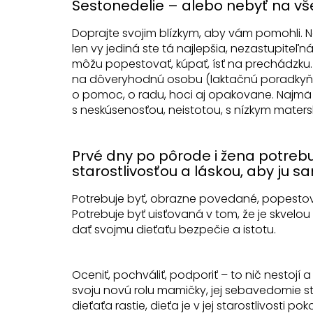
Šestonedelie – alebo nebyť na v
Doprajte svojim blízkym, aby vám pomohli. N
len vy jediná ste tá najlepšia, nezastupiteľná
môžu popestovať, kúpať, ísť na prechádzku. 
na dôveryhodnú osobu (laktačnú poradkyňu
o pomoc, o radu, hoci aj opakovane. Najmä 
s neskúsenosťou, neistotou, s nízkym mat
Prvé dny po pôrode i žena potreb
starostlivosťou a láskou, aby ju
Potrebuje byť, obrazne povedané, popesto
Potrebuje byť uisťovaná v tom, že je skvelou 
dať svojmu dieťaťu bezpečie a istotu.
Oceniť, pochváliť, podporiť – to nič nestojí 
svoju novú rolu mamičky, jej sebavedomie 
dieťaťa rastie, dieťa je v jej starostlivosti pokoj