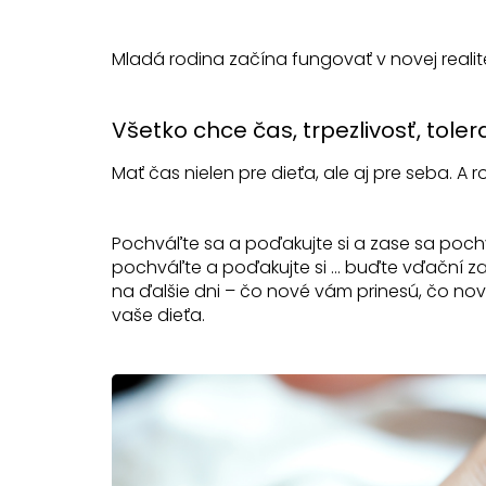
Mladá rodina začína fungovať v novej realite
Všetko chce čas, trpezlivosť, toler
Mať čas nielen pre dieťa, ale aj pre seba. A 
Pochváľte sa a poďakujte si a zase sa poch
pochváľte a poďakujte si ... buďte vďační za
na ďalšie dni – čo nové vám prinesú, čo no
vaše dieťa.